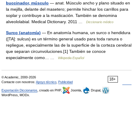
buccinador, músculo
— anat. Músculo ancho y plano situado en
la mejilla, delante del masetero; permite hinchar los carrillos para
soplar y contribuye a la masticación. También se denomina
alveololabial. Medical Dictionary. 2011 …
Diccionario médico
Surco (anatomía)
— En anatomía humana, un surco o hendidura
([TA]: sulcus) es un término general usado para toda ranura o
repliegue, especialmente las de la superficie de la corteza cerebral
que separan circunvoluciones.[1] También se conoce
especialmente como… …
Wikipedia Español
© Academic, 2000-2026
18+
Contacte con nosotros:
Apoyo técnico
,
Publicidad
Exportación Diccionarios
, creado en PHP,
Joomla,
Drupal,
WordPress, MODx.