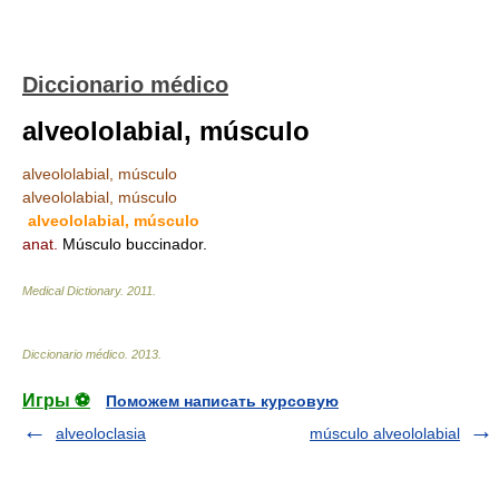
Diccionario médico
alveololabial, músculo
alveololabial, músculo
alveololabial, músculo
alveololabial, músculo
anat.
Músculo buccinador.
Medical Dictionary.
2011
.
Diccionario médico
.
2013
.
Игры ⚽
Поможем написать курсовую
alveoloclasia
músculo alveololabial